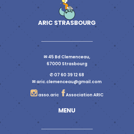
ARIC STRASBOURG
✉ 45 Bd Clemenceau,
67000 Strasbourg
✆ 07 60 39 12 68
✉
aric.clemenceau@gmail.com
asso.aric
Association ARIC
MENU