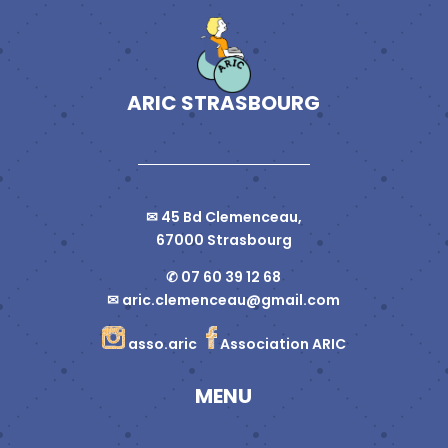
ARIC STRASBOURG
✉ 45 Bd Clemenceau,
67000 Strasbourg
✆ 07 60 39 12 68
✉
aric.clemenceau@gmail.com
asso.aric
Association ARIC
MENU