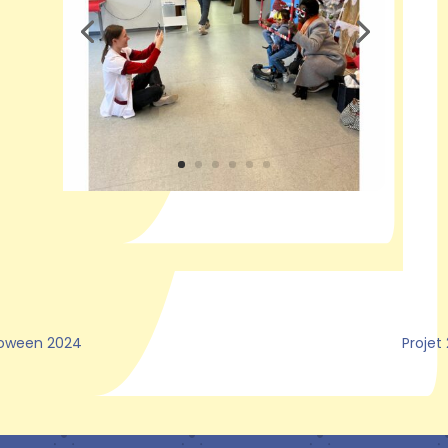
loween 2024
Projet