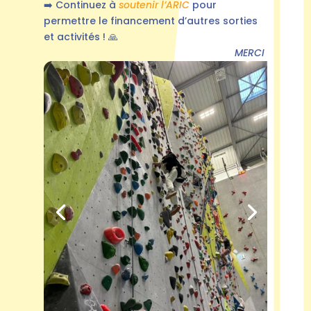
➡️ Continuez à
soutenir l’ARIC
pour
permettre le financement d’autres sorties
et activités ! 🙏
MERCI