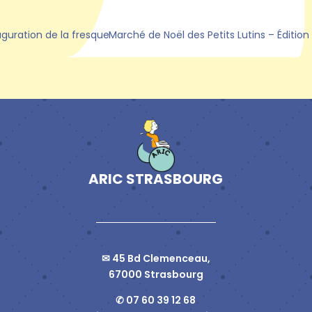
uguration de la fresque
Marché de Noël des Petits Lutins – Édition
ARIC STRASBOURG
✉ 45 Bd Clemenceau,
67000 Strasbourg
✆ 07 60 39 12 68