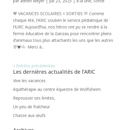
par
adrien weyer
|
Juil 23, 2025
|
à la une
,
Sortie
💙 VACANCES SCOLAIRES = SORTIES 💛 Comme
chaque été, l’ARIC soutien le service pédiatrique de
l’IURC Aujourd’hui, nos héros ont pu se rendre à la
ferme éducative de la Ganzau pour rencontrer pleins
d’animaux tous plus attachants les uns que les autres
🐰🐮🐴 Merci à...
« Entrées précédentes
Les dernières actualités de l’ARIC
Vive les vacances
équithérapie au centre équestre de Wolfisheim
Repousser ses limites,
Un peu de fraîcheur
Chasse aux œufs